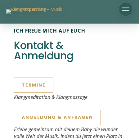
ICH FREUE MICH AUF EUCH
Kontakt &
Anmeldung
TER­MINE
Klangmed­i­ta­tion & Klang­mas­sage
ANMEL­DUNG & ANFRA­GEN
Erlebe gemein­sam mit deinem Baby die wun­der­
volle Welt der Musik, indem du jet­zt einen Platz in