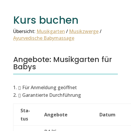
Kurs buchen
Über­sicht:
Musik­garten
/
Musikzw­erge
/
Ayurvedis­che Baby­mas­sage
Angebote: Musikgarten für
Babys
Für Anmel­dung geöffnet
Garantierte Durch­führung
Sta­
Ange­bote
Datum
tus
A