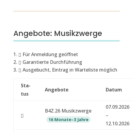
Angebote: Musikzwerge
Für Anmel­dung geöffnet
Garantierte Durch­führung
Aus­ge­bucht, Ein­trag in Warteliste möglich
Sta­
Ange­bote
Datum
tus
A
07.09.2026
B4Z.26 Musikzwerge
n
–
16 Monate–3 Jahre
g
12.10.2026
e