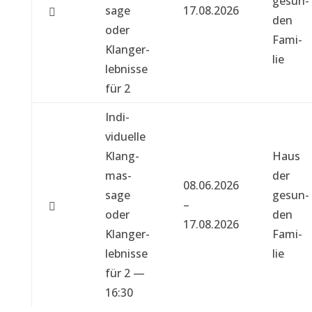
gesun­
sage
17.08.2026
den
oder
Fam­i­
Klanger­
lie
leb­nisse
für 2
Indi­
vidu­elle
Klang­
Haus
mas­
der
08.06.2026
sage
gesun­
–
oder
den
17.08.2026
Klanger­
Fam­i­
leb­nisse
lie
für 2 —
16:30