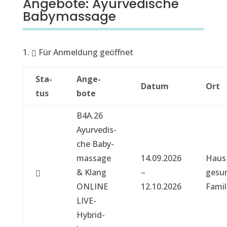
Angebote: Ayurvedische
Babymassage
Für Anmel­dung geöffnet
Sta­
Ange­
Datum
Ort
tus
bote
A
B4A.26
n
Ayurvedis­
g
che Baby­
e
mas­sage
14.09.2026
Haus
­
& Klang
–
gesu
b
ONLINE
12.10.2026
Fam­i­l
o
LIVE-
t
Hybrid­
e