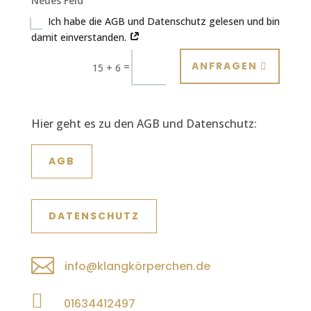
Neues Feld
Ich habe die AGB und Daten­schutz gele­sen und bin
damit ein­ver­standen.
Alternative:
ANFRAGEN
=
15 + 6
Hier geht es zu den AGB und Daten­schutz:
AGB
DATEN­SCHUTZ

info@klangkörperchen.de

01634412497