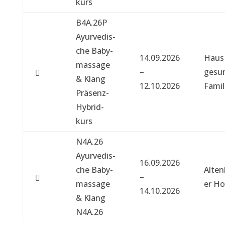
kurs
B4A.26P
Ayurvedis­
che Baby­
14.09.2026
Haus
mas­sage
–
gesu
& Klang
12.10.2026
Fam­i­l
Präsenz-
Hybrid­
kurs
N4A.26
Ayurvedis­
16.09.2026
che Baby­
Alten
–
mas­sage
er Ho
14.10.2026
& Klang
N4A.26