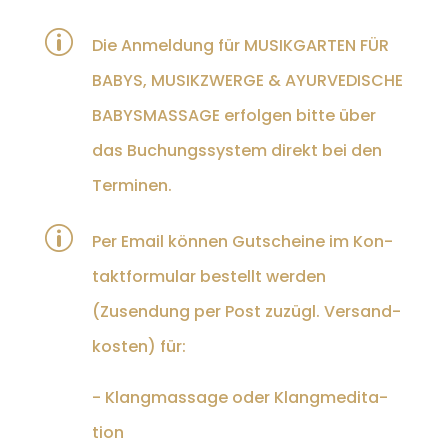
p
Die Anmel­dung für MUSIKGARTEN FÜR
BABYS, MUSIKZWERGE & AYURVEDISCHE
BABYSMASSAGE erfol­gen bitte über
das Buchungssys­tem direkt bei den
Ter­mi­nen.
p
Per Email kön­nen Gutscheine im Kon­
tak­t­for­mu­lar bestellt wer­den
(Zusendung per Post zuzügl. Ver­sand­
kosten) für:
- Klang­mas­sage oder Klangmed­i­ta­
tion