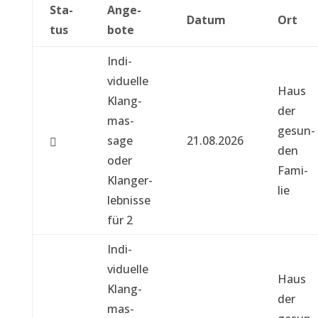
Sta­
Ange­
Datum
Ort
tus
bote
A
Indi­
n
vidu­elle
Haus
g
Klang­
der
e
mas­
gesun­
­
sage
21.08.2026
den
b
oder
Fam­i­
o
Klanger­
lie
t
leb­nisse
e
für 2
Indi­
vidu­elle
Haus
Klang­
der
mas­